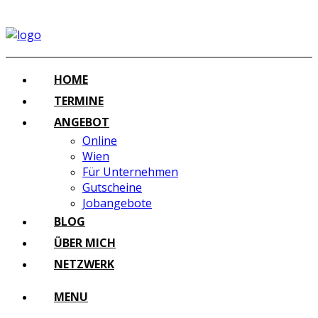
HOME
TERMINE
ANGEBOT
Online
Wien
Für Unternehmen
Gutscheine
Jobangebote
BLOG
ÜBER MICH
NETZWERK
MENU