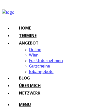
HOME
TERMINE
ANGEBOT
Online
Wien
Für Unternehmen
Gutscheine
Jobangebote
BLOG
ÜBER MICH
NETZWERK
MENU