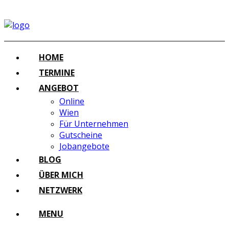
HOME
TERMINE
ANGEBOT
Online
Wien
Für Unternehmen
Gutscheine
Jobangebote
BLOG
ÜBER MICH
NETZWERK
MENU