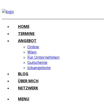
HOME
TERMINE
ANGEBOT
Online
Wien
Für Unternehmen
Gutscheine
Jobangebote
BLOG
ÜBER MICH
NETZWERK
MENU