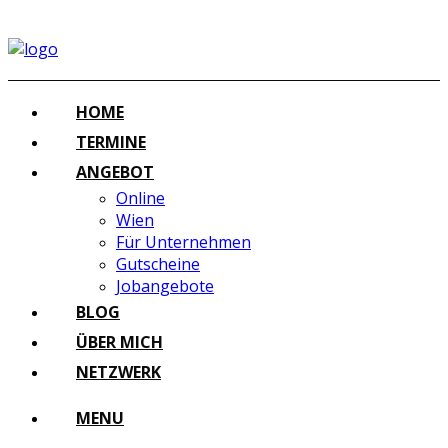
HOME
TERMINE
ANGEBOT
Online
Wien
Für Unternehmen
Gutscheine
Jobangebote
BLOG
ÜBER MICH
NETZWERK
MENU