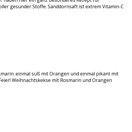
 haben hier ein ganz besonderes Rezept für
er gesunder Stoffe: Sanddornsaft ist extrem Vitamin-C
smarin: einmal süß mit Orangen und einmal pikant mit
r Feier! Weihnachtskekse mit Rosmarin und Orangen