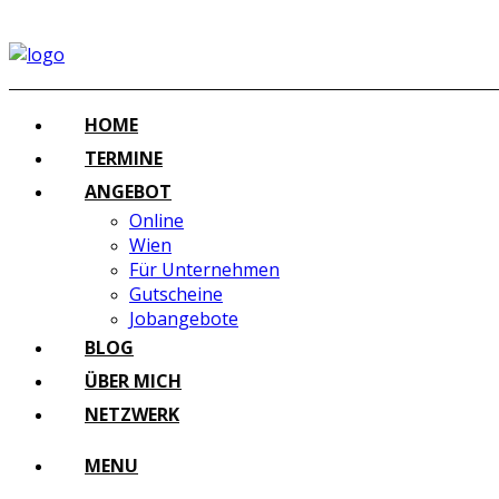
HOME
TERMINE
ANGEBOT
Online
Wien
Für Unternehmen
Gutscheine
Jobangebote
BLOG
ÜBER MICH
NETZWERK
MENU