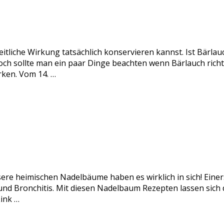
itliche Wirkung tatsächlich konservieren kannst. Ist Bärlau
och sollte man ein paar Dinge beachten wenn Bärlauch rich
rken. Vom 14. …
sere heimischen Nadelbäume haben es wirklich in sich! Einer
nd Bronchitis. Mit diesen Nadelbaum Rezepten lassen sich di
ink …