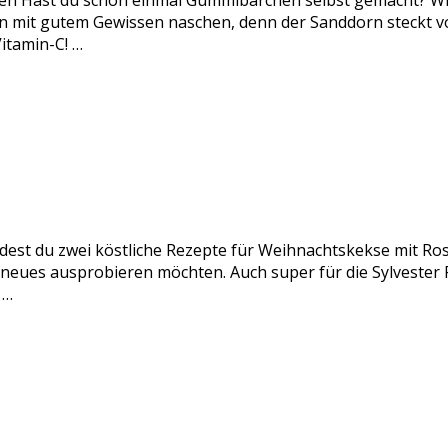
n Hast du schon einmal Gummibärchen selbst gemacht? Wir
it gutem Gewissen naschen, denn der Sanddorn steckt voll
itamin-C! …
ndest du zwei köstliche Rezepte für Weihnachtskekse mit Ro
s neues ausprobieren möchten. Auch super für die Sylveste
 …