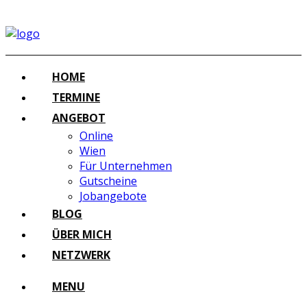
HOME
TERMINE
ANGEBOT
Online
Wien
Für Unternehmen
Gutscheine
Jobangebote
BLOG
ÜBER MICH
NETZWERK
MENU