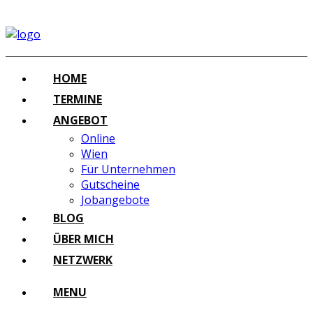
HOME
TERMINE
ANGEBOT
Online
Wien
Für Unternehmen
Gutscheine
Jobangebote
BLOG
ÜBER MICH
NETZWERK
MENU