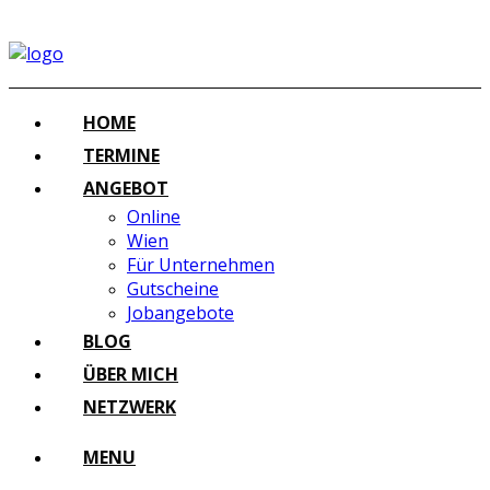
HOME
TERMINE
ANGEBOT
Online
Wien
Für Unternehmen
Gutscheine
Jobangebote
BLOG
ÜBER MICH
NETZWERK
MENU