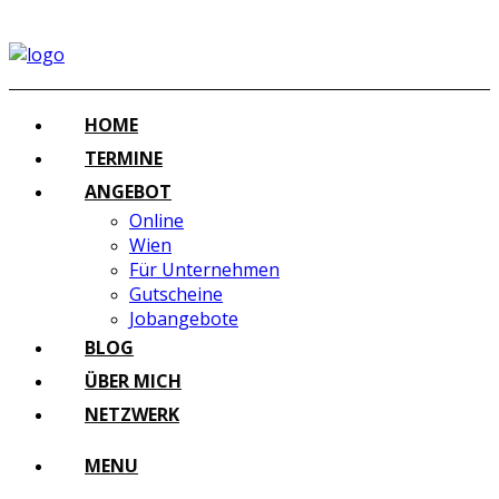
HOME
TERMINE
ANGEBOT
Online
Wien
Für Unternehmen
Gutscheine
Jobangebote
BLOG
ÜBER MICH
NETZWERK
MENU