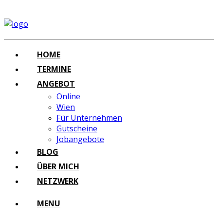
HOME
TERMINE
ANGEBOT
Online
Wien
Für Unternehmen
Gutscheine
Jobangebote
BLOG
ÜBER MICH
NETZWERK
MENU