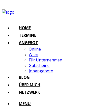
HOME
TERMINE
ANGEBOT
Online
Wien
Für Unternehmen
Gutscheine
Jobangebote
BLOG
ÜBER MICH
NETZWERK
MENU