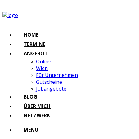
HOME
TERMINE
ANGEBOT
Online
Wien
Für Unternehmen
Gutscheine
Jobangebote
BLOG
ÜBER MICH
NETZWERK
MENU