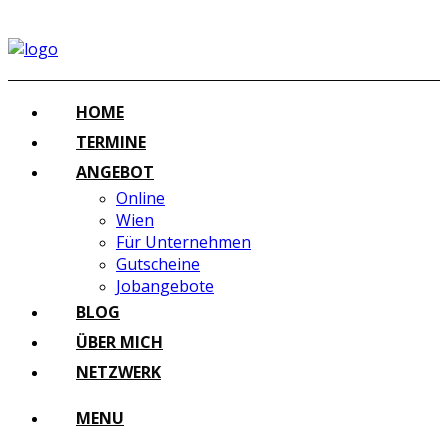
HOME
TERMINE
ANGEBOT
Online
Wien
Für Unternehmen
Gutscheine
Jobangebote
BLOG
ÜBER MICH
NETZWERK
MENU