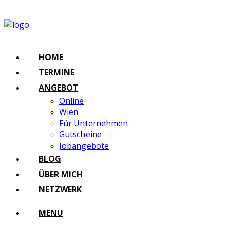
HOME
TERMINE
ANGEBOT
Online
Wien
Für Unternehmen
Gutscheine
Jobangebote
BLOG
ÜBER MICH
NETZWERK
MENU