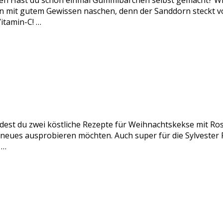
n Hast du schon einmal Gummibärchen selbst gemacht? Wir
it gutem Gewissen naschen, denn der Sanddorn steckt voll
itamin-C! …
ndest du zwei köstliche Rezepte für Weihnachtskekse mit Ro
s neues ausprobieren möchten. Auch super für die Sylveste
 …