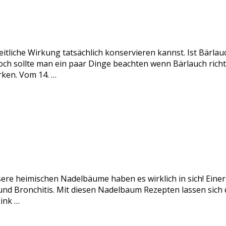
itliche Wirkung tatsächlich konservieren kannst. Ist Bärlau
och sollte man ein paar Dinge beachten wenn Bärlauch rich
rken. Vom 14. …
sere heimischen Nadelbäume haben es wirklich in sich! Einer
nd Bronchitis. Mit diesen Nadelbaum Rezepten lassen sich di
ink …