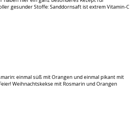
 haben hier ein ganz besonderes Rezept für
er gesunder Stoffe: Sanddornsaft ist extrem Vitamin-C
smarin: einmal süß mit Orangen und einmal pikant mit
r Feier! Weihnachtskekse mit Rosmarin und Orangen