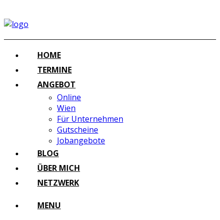
HOME
TERMINE
ANGEBOT
Online
Wien
Für Unternehmen
Gutscheine
Jobangebote
BLOG
ÜBER MICH
NETZWERK
MENU