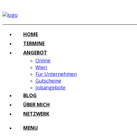
HOME
TERMINE
ANGEBOT
Online
Wien
Für Unternehmen
Gutscheine
Jobangebote
BLOG
ÜBER MICH
NETZWERK
MENU