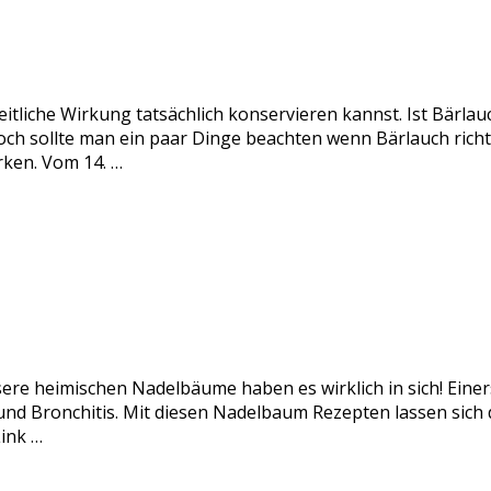
itliche Wirkung tatsächlich konservieren kannst. Ist Bärlau
och sollte man ein paar Dinge beachten wenn Bärlauch rich
rken. Vom 14. …
sere heimischen Nadelbäume haben es wirklich in sich! Einer
nd Bronchitis. Mit diesen Nadelbaum Rezepten lassen sich di
ink …