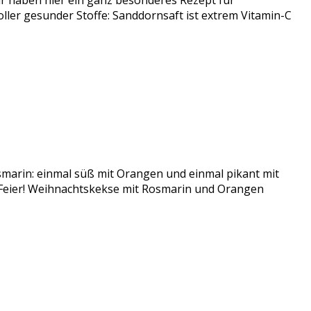
 haben hier ein ganz besonderes Rezept für
er gesunder Stoffe: Sanddornsaft ist extrem Vitamin-C
smarin: einmal süß mit Orangen und einmal pikant mit
r Feier! Weihnachtskekse mit Rosmarin und Orangen