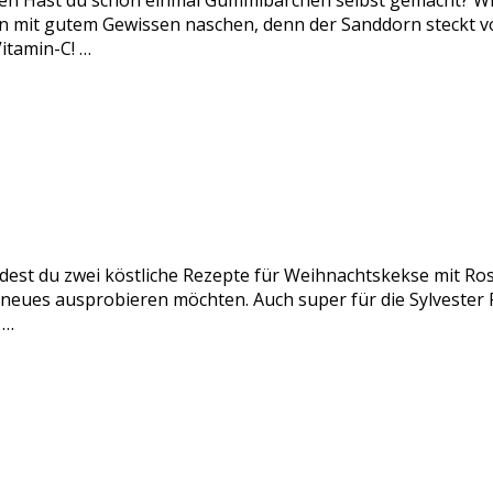
n Hast du schon einmal Gummibärchen selbst gemacht? Wir
it gutem Gewissen naschen, denn der Sanddorn steckt voll
itamin-C! …
ndest du zwei köstliche Rezepte für Weihnachtskekse mit Ro
s neues ausprobieren möchten. Auch super für die Sylveste
 …