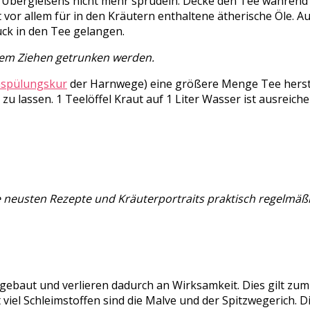
Übergießens nicht mehr sprudeln. Decke den Tee während de
or allem für in den Kräutern enthaltene ätherische Öle. A
ück in den Tee gelangen.
 dem Ziehen getrunken werden.
spülungskur
der Harnwege) eine größere Menge Tee herstel
 lassen. 1 Teelöffel Kraut auf 1 Liter Wasser ist ausreiche
ie neusten Rezepte und Kräuterportraits praktisch regelmäßi
baut und verlieren dadurch an Wirksamkeit. Dies gilt zum 
t viel Schleimstoffen sind die Malve und der Spitzwegerich.