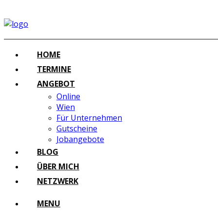
HOME
TERMINE
ANGEBOT
Online
Wien
Für Unternehmen
Gutscheine
Jobangebote
BLOG
ÜBER MICH
NETZWERK
MENU