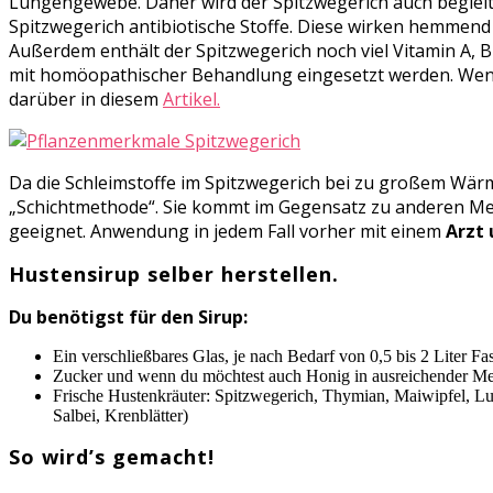
Lungengewebe. Daher wird der Spitzwegerich auch beglei
Spitzwegerich antibiotische Stoffe. Diese wirken hemmend
Außerdem enthält der Spitzwegerich noch viel Vitamin A, 
mit homöopathischer Behandlung eingesetzt werden. Wenn d
darüber in diesem
Artikel.
Da die Schleimstoffe im Spitzwegerich bei zu großem Wärme
„Schichtmethode“. Sie kommt im Gegensatz zu anderen Meth
geeignet. Anwendung in jedem Fall vorher mit einem
Arzt
Hustensirup selber herstellen.
Du benötigst für den Sirup:
Ein verschließbares Glas, je nach Bedarf von 0,5 bis 2 Liter F
Zucker und wenn du möchtest auch Honig in ausreichender Men
Frische Hustenkräuter: Spitzwegerich, Thymian, Maiwipfel, Lun
Salbei, Krenblätter)
So wird’s gemacht!