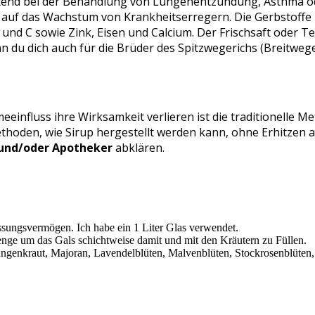
tend bei der Behandlung von Lungenentzündung, Asthma ode
 auf das Wachstum von Krankheitserregern. Die Gerbstoffe i
B und C sowie Zink, Eisen und Calcium. Der Frischsaft ode
u dich auch für die Brüder des Spitzwegerichs (Breitweger
einfluss ihre Wirksamkeit verlieren ist die traditionelle M
oden, wie Sirup hergestellt werden kann, ohne Erhitzen au
 und/oder Apotheker
abklären.
assungsvermögen. Ich habe ein 1 Liter Glas verwendet.
ge um das Gals schichtweise damit und mit den Kräutern zu Füllen.
genkraut, Majoran, Lavendelblüten, Malvenblüten, Stockrosenblüten, (