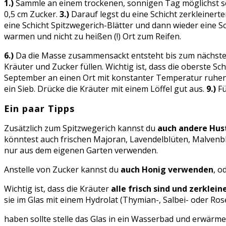
1.)
Sammle an einem trockenen, sonnigen Tag möglichst sch
0,5 cm Zucker.
3.)
Darauf legst du eine Schicht zerkleinerten
eine Schicht Spitzwegerich-Blätter und dann wieder eine Sc
warmen und nicht zu heißen (!) Ort zum Reifen.
6.)
Da die Masse zusammensackt entsteht bis zum nächsten
Kräuter und Zucker füllen. Wichtig ist, dass die oberste Sch
September an einen Ort mit konstanter Temperatur ruhen, 
ein Sieb. Drücke die Kräuter mit einem Löffel gut aus.
9.)
Fü
Ein paar Tipps
Zusätzlich zum Spitzwegerich kannst du
auch andere Hus
könntest auch frischen Majoran, Lavendelblüten, Malvenb
nur aus dem eigenen Garten verwenden.
Anstelle von Zucker kannst du
auch Honig verwenden
, o
Wichtig ist, dass die Kräuter
alle frisch sind und zerklei
sie im Glas mit einem Hydrolat (Thymian-, Salbei- oder Ro
haben sollte stelle das Glas in ein Wasserbad und erwärme e