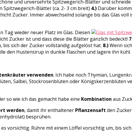
öne und unversehrte Spitzwegerich-Blätter und schneide si
 Spitzwegerich-Blätter (ca. 2- 3 cm breit)
4.)
Darüber kommt e
hicht Zucker. Immer abwechselnd solange bis das Glas voll is
 Tag wieder neuer Platz im Glas. Diesen
icht Zucker ist und dass diese die Blätter gänzlich bedeckt!
7
bis sich der Zucker vollständig aufgelöst hat.
8.)
Wenn sich 
lle den Hustensirup in dunkle Flaschen und lagere ihn kühl.
tenkräuter verwenden
. Ich habe noch Thymian, Lungenkra
lüten, Salbei, Stockrosenblüten oder Königskerzenblüten v
der so wie ich das gemacht habe eine
Kombination
aus Zuck
nert werden
, damit ihr enthaltener
Pflanzensaft
den Zucker 
senhydrolat) besprühen.
s vorsichtig. Rühre mit einem Löffel vorsichtig um, bis sich