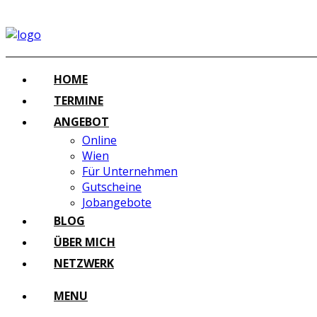
HOME
TERMINE
ANGEBOT
Online
Wien
Für Unternehmen
Gutscheine
Jobangebote
BLOG
ÜBER MICH
NETZWERK
MENU