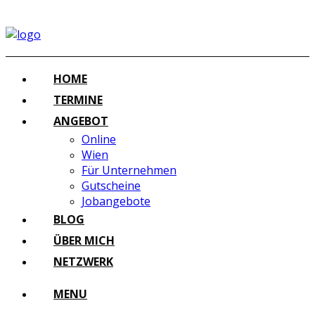
HOME
TERMINE
ANGEBOT
Online
Wien
Für Unternehmen
Gutscheine
Jobangebote
BLOG
ÜBER MICH
NETZWERK
MENU