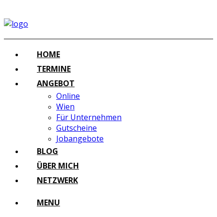
HOME
TERMINE
ANGEBOT
Online
Wien
Für Unternehmen
Gutscheine
Jobangebote
BLOG
ÜBER MICH
NETZWERK
MENU