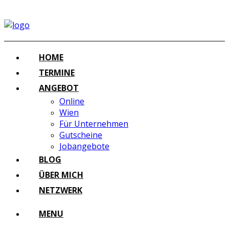
HOME
TERMINE
ANGEBOT
Online
Wien
Für Unternehmen
Gutscheine
Jobangebote
BLOG
ÜBER MICH
NETZWERK
MENU