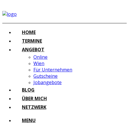
HOME
TERMINE
ANGEBOT
Online
Wien
Für Unternehmen
Gutscheine
Jobangebote
BLOG
ÜBER MICH
NETZWERK
MENU