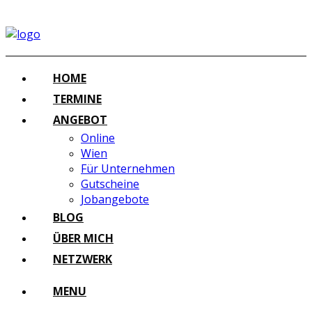
HOME
TERMINE
ANGEBOT
Online
Wien
Für Unternehmen
Gutscheine
Jobangebote
BLOG
ÜBER MICH
NETZWERK
MENU