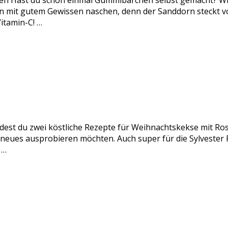
n Hast du schon einmal Gummibärchen selbst gemacht? Wir
it gutem Gewissen naschen, denn der Sanddorn steckt voll
itamin-C! …
ndest du zwei köstliche Rezepte für Weihnachtskekse mit Ro
s neues ausprobieren möchten. Auch super für die Sylveste
 …