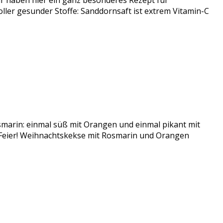
 haben hier ein ganz besonderes Rezept für
er gesunder Stoffe: Sanddornsaft ist extrem Vitamin-C
smarin: einmal süß mit Orangen und einmal pikant mit
r Feier! Weihnachtskekse mit Rosmarin und Orangen