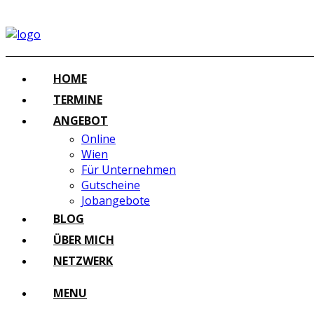
HOME
TERMINE
ANGEBOT
Online
Wien
Für Unternehmen
Gutscheine
Jobangebote
BLOG
ÜBER MICH
NETZWERK
MENU