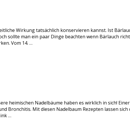
itliche Wirkung tatsächlich konservieren kannst. Ist Bärlau
och sollte man ein paar Dinge beachten wenn Bärlauch rich
rken. Vom 14. …
sere heimischen Nadelbäume haben es wirklich in sich! Einer
nd Bronchitis. Mit diesen Nadelbaum Rezepten lassen sich di
ink …