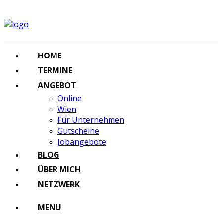
HOME
TERMINE
ANGEBOT
Online
Wien
Für Unternehmen
Gutscheine
Jobangebote
BLOG
ÜBER MICH
NETZWERK
MENU