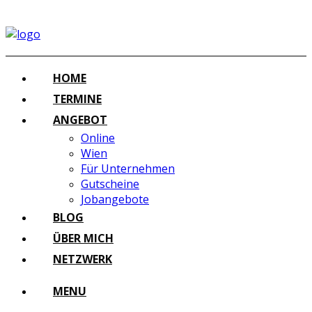
HOME
TERMINE
ANGEBOT
Online
Wien
Für Unternehmen
Gutscheine
Jobangebote
BLOG
ÜBER MICH
NETZWERK
MENU