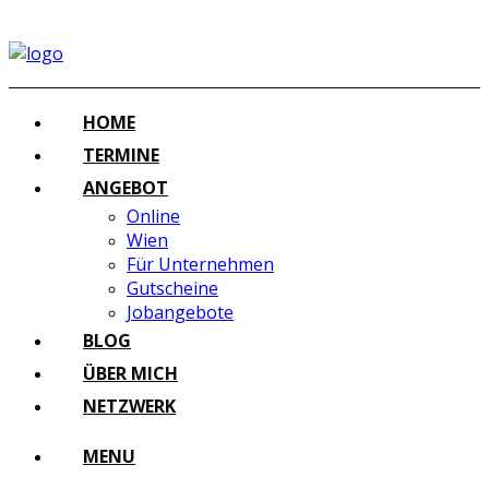
HOME
TERMINE
ANGEBOT
Online
Wien
Für Unternehmen
Gutscheine
Jobangebote
BLOG
ÜBER MICH
NETZWERK
MENU