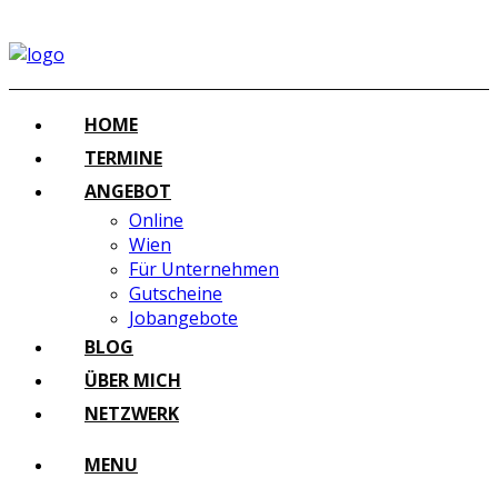
HOME
TERMINE
ANGEBOT
Online
Wien
Für Unternehmen
Gutscheine
Jobangebote
BLOG
ÜBER MICH
NETZWERK
MENU