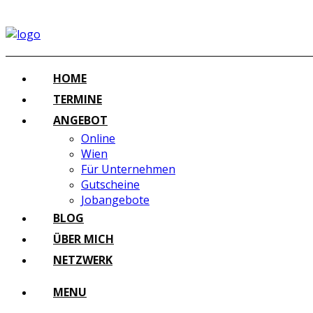
HOME
TERMINE
ANGEBOT
Online
Wien
Für Unternehmen
Gutscheine
Jobangebote
BLOG
ÜBER MICH
NETZWERK
MENU