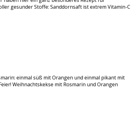
 haben hier ein ganz besonderes Rezept für
er gesunder Stoffe: Sanddornsaft ist extrem Vitamin-C
smarin: einmal süß mit Orangen und einmal pikant mit
r Feier! Weihnachtskekse mit Rosmarin und Orangen