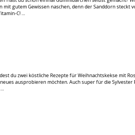
n Hast du schon einmal Gummibärchen selbst gemacht? Wir
it gutem Gewissen naschen, denn der Sanddorn steckt voll
itamin-C! …
ndest du zwei köstliche Rezepte für Weihnachtskekse mit Ro
s neues ausprobieren möchten. Auch super für die Sylveste
 …