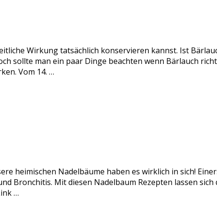
itliche Wirkung tatsächlich konservieren kannst. Ist Bärlau
och sollte man ein paar Dinge beachten wenn Bärlauch rich
rken. Vom 14. …
sere heimischen Nadelbäume haben es wirklich in sich! Einer
nd Bronchitis. Mit diesen Nadelbaum Rezepten lassen sich di
ink …