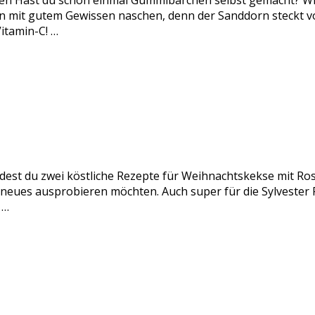
n Hast du schon einmal Gummibärchen selbst gemacht? Wir
it gutem Gewissen naschen, denn der Sanddorn steckt voll
itamin-C! …
ndest du zwei köstliche Rezepte für Weihnachtskekse mit Ro
s neues ausprobieren möchten. Auch super für die Sylveste
 …