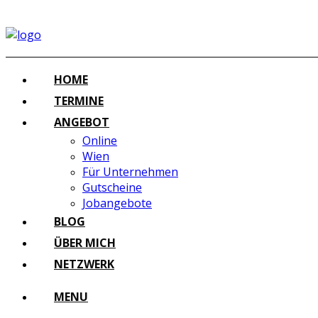
HOME
TERMINE
ANGEBOT
Online
Wien
Für Unternehmen
Gutscheine
Jobangebote
BLOG
ÜBER MICH
NETZWERK
MENU