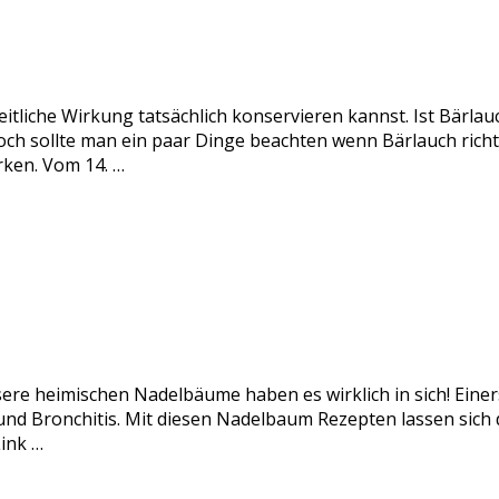
itliche Wirkung tatsächlich konservieren kannst. Ist Bärlau
och sollte man ein paar Dinge beachten wenn Bärlauch rich
rken. Vom 14. …
sere heimischen Nadelbäume haben es wirklich in sich! Einer
nd Bronchitis. Mit diesen Nadelbaum Rezepten lassen sich di
ink …