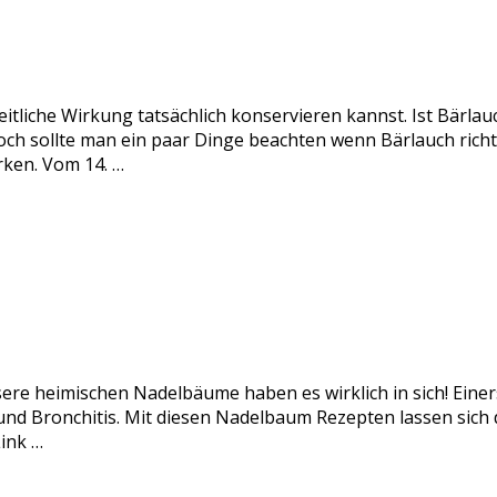
itliche Wirkung tatsächlich konservieren kannst. Ist Bärlau
och sollte man ein paar Dinge beachten wenn Bärlauch rich
rken. Vom 14. …
sere heimischen Nadelbäume haben es wirklich in sich! Einer
nd Bronchitis. Mit diesen Nadelbaum Rezepten lassen sich di
ink …