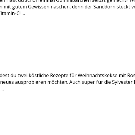
n Hast du schon einmal Gummibärchen selbst gemacht? Wir
it gutem Gewissen naschen, denn der Sanddorn steckt voll
itamin-C! …
ndest du zwei köstliche Rezepte für Weihnachtskekse mit Ro
s neues ausprobieren möchten. Auch super für die Sylveste
 …