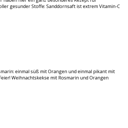
 haben hier ein ganz besonderes Rezept für
er gesunder Stoffe: Sanddornsaft ist extrem Vitamin-C
smarin: einmal süß mit Orangen und einmal pikant mit
r Feier! Weihnachtskekse mit Rosmarin und Orangen