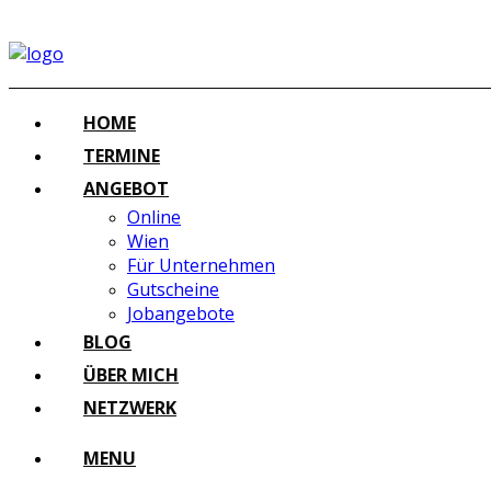
HOME
TERMINE
ANGEBOT
Online
Wien
Für Unternehmen
Gutscheine
Jobangebote
BLOG
ÜBER MICH
NETZWERK
MENU