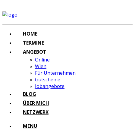
HOME
TERMINE
ANGEBOT
Online
Wien
Für Unternehmen
Gutscheine
Jobangebote
BLOG
ÜBER MICH
NETZWERK
MENU