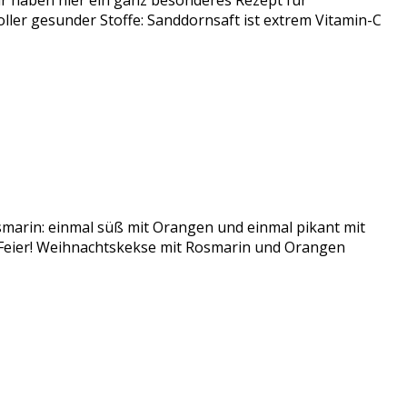
 haben hier ein ganz besonderes Rezept für
er gesunder Stoffe: Sanddornsaft ist extrem Vitamin-C
smarin: einmal süß mit Orangen und einmal pikant mit
r Feier! Weihnachtskekse mit Rosmarin und Orangen