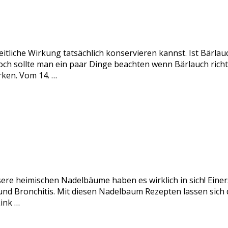
itliche Wirkung tatsächlich konservieren kannst. Ist Bärlau
och sollte man ein paar Dinge beachten wenn Bärlauch rich
rken. Vom 14. …
sere heimischen Nadelbäume haben es wirklich in sich! Einer
nd Bronchitis. Mit diesen Nadelbaum Rezepten lassen sich di
ink …