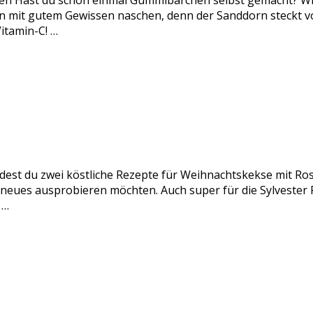
n Hast du schon einmal Gummibärchen selbst gemacht? Wir
it gutem Gewissen naschen, denn der Sanddorn steckt voll
itamin-C! …
ndest du zwei köstliche Rezepte für Weihnachtskekse mit Ro
s neues ausprobieren möchten. Auch super für die Sylveste
 …