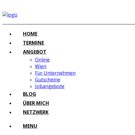
HOME
TERMINE
ANGEBOT
Online
Wien
Für Unternehmen
Gutscheine
Jobangebote
BLOG
ÜBER MICH
NETZWERK
MENU