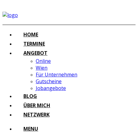
HOME
TERMINE
ANGEBOT
Online
Wien
Für Unternehmen
Gutscheine
Jobangebote
BLOG
ÜBER MICH
NETZWERK
MENU