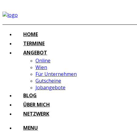
HOME
TERMINE
ANGEBOT
Online
Wien
Für Unternehmen
Gutscheine
Jobangebote
BLOG
ÜBER MICH
NETZWERK
MENU