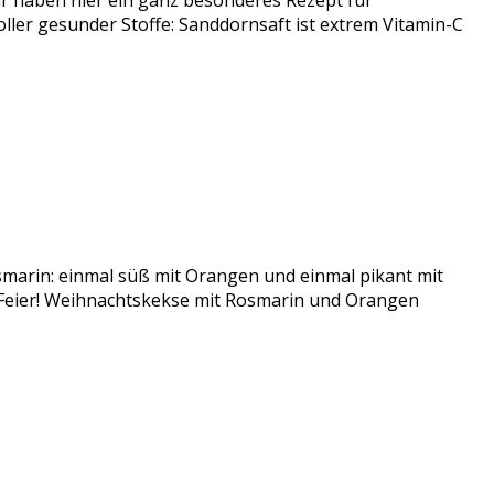
 haben hier ein ganz besonderes Rezept für
er gesunder Stoffe: Sanddornsaft ist extrem Vitamin-C
smarin: einmal süß mit Orangen und einmal pikant mit
r Feier! Weihnachtskekse mit Rosmarin und Orangen