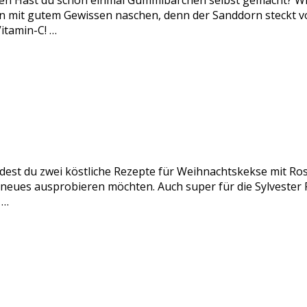
n Hast du schon einmal Gummibärchen selbst gemacht? Wir
it gutem Gewissen naschen, denn der Sanddorn steckt voll
itamin-C! …
ndest du zwei köstliche Rezepte für Weihnachtskekse mit Ro
s neues ausprobieren möchten. Auch super für die Sylveste
 …