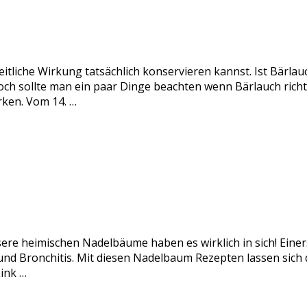
itliche Wirkung tatsächlich konservieren kannst. Ist Bärlau
och sollte man ein paar Dinge beachten wenn Bärlauch rich
rken. Vom 14. …
sere heimischen Nadelbäume haben es wirklich in sich! Einer
nd Bronchitis. Mit diesen Nadelbaum Rezepten lassen sich di
ink …