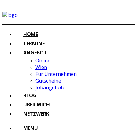
HOME
TERMINE
ANGEBOT
Online
Wien
Für Unternehmen
Gutscheine
Jobangebote
BLOG
ÜBER MICH
NETZWERK
MENU