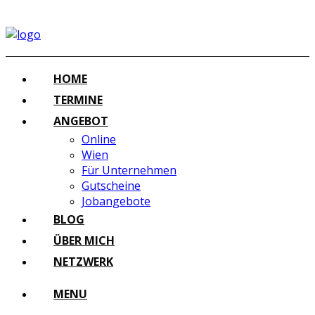
HOME
TERMINE
ANGEBOT
Online
Wien
Für Unternehmen
Gutscheine
Jobangebote
BLOG
ÜBER MICH
NETZWERK
MENU