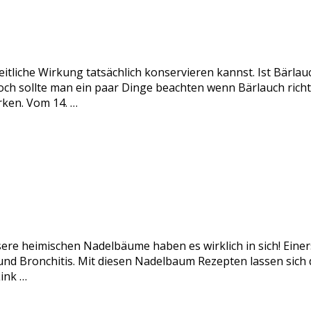
itliche Wirkung tatsächlich konservieren kannst. Ist Bärlau
och sollte man ein paar Dinge beachten wenn Bärlauch rich
rken. Vom 14. …
sere heimischen Nadelbäume haben es wirklich in sich! Einer
nd Bronchitis. Mit diesen Nadelbaum Rezepten lassen sich di
ink …