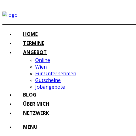
HOME
TERMINE
ANGEBOT
Online
Wien
Für Unternehmen
Gutscheine
Jobangebote
BLOG
ÜBER MICH
NETZWERK
MENU