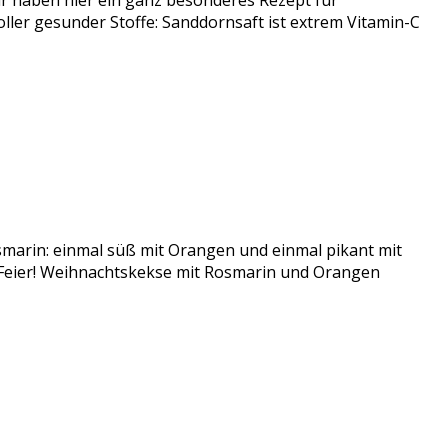
 haben hier ein ganz besonderes Rezept für
er gesunder Stoffe: Sanddornsaft ist extrem Vitamin-C
smarin: einmal süß mit Orangen und einmal pikant mit
r Feier! Weihnachtskekse mit Rosmarin und Orangen