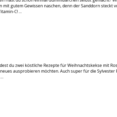
n Hast du schon einmal Gummibärchen selbst gemacht? Wir
it gutem Gewissen naschen, denn der Sanddorn steckt voll
itamin-C! …
ndest du zwei köstliche Rezepte für Weihnachtskekse mit Ro
s neues ausprobieren möchten. Auch super für die Sylveste
 …