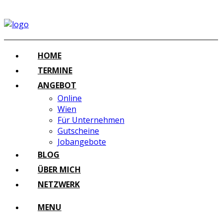
HOME
TERMINE
ANGEBOT
Online
Wien
Für Unternehmen
Gutscheine
Jobangebote
BLOG
ÜBER MICH
NETZWERK
MENU