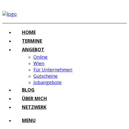
HOME
TERMINE
ANGEBOT
Online
Wien
Für Unternehmen
Gutscheine
Jobangebote
BLOG
ÜBER MICH
NETZWERK
MENU