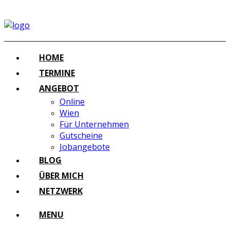
HOME
TERMINE
ANGEBOT
Online
Wien
Für Unternehmen
Gutscheine
Jobangebote
BLOG
ÜBER MICH
NETZWERK
MENU