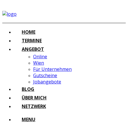
HOME
TERMINE
ANGEBOT
Online
Wien
Für Unternehmen
Gutscheine
Jobangebote
BLOG
ÜBER MICH
NETZWERK
MENU