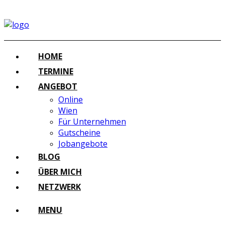
HOME
TERMINE
ANGEBOT
Online
Wien
Für Unternehmen
Gutscheine
Jobangebote
BLOG
ÜBER MICH
NETZWERK
MENU