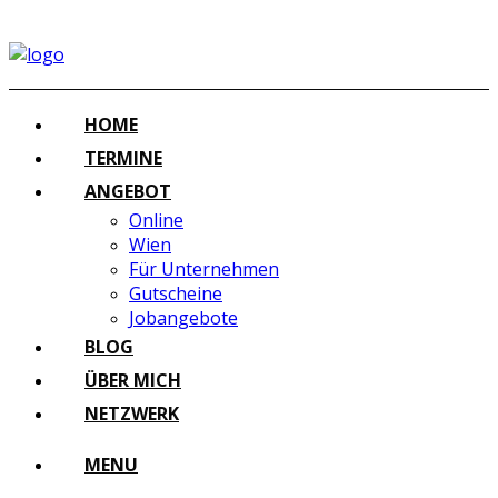
HOME
TERMINE
ANGEBOT
Online
Wien
Für Unternehmen
Gutscheine
Jobangebote
BLOG
ÜBER MICH
NETZWERK
MENU