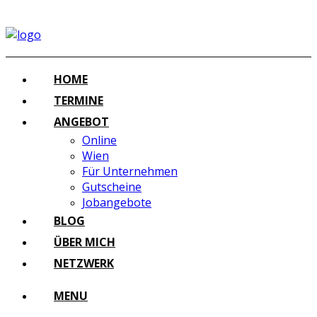
HOME
TERMINE
ANGEBOT
Online
Wien
Für Unternehmen
Gutscheine
Jobangebote
BLOG
ÜBER MICH
NETZWERK
MENU