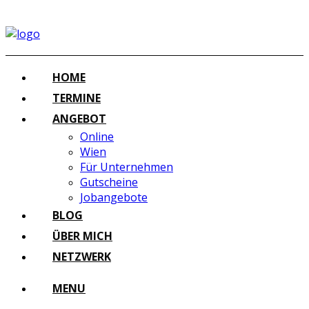
HOME
TERMINE
ANGEBOT
Online
Wien
Für Unternehmen
Gutscheine
Jobangebote
BLOG
ÜBER MICH
NETZWERK
MENU