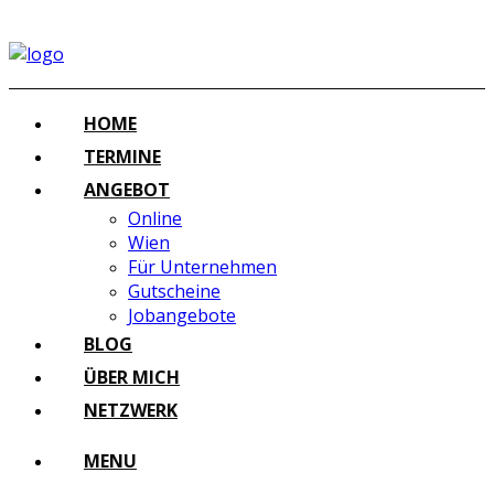
HOME
TERMINE
ANGEBOT
Online
Wien
Für Unternehmen
Gutscheine
Jobangebote
BLOG
ÜBER MICH
NETZWERK
MENU