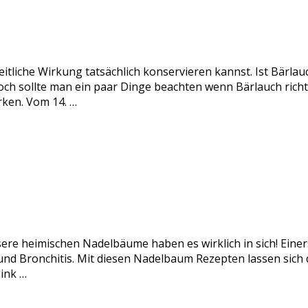
itliche Wirkung tatsächlich konservieren kannst. Ist Bärlau
och sollte man ein paar Dinge beachten wenn Bärlauch rich
rken. Vom 14. …
sere heimischen Nadelbäume haben es wirklich in sich! Einer
nd Bronchitis. Mit diesen Nadelbaum Rezepten lassen sich di
ink …