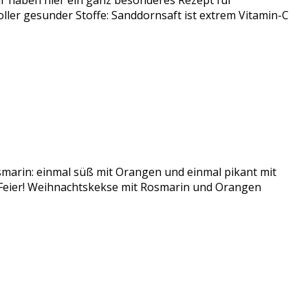
 haben hier ein ganz besonderes Rezept für
er gesunder Stoffe: Sanddornsaft ist extrem Vitamin-C
smarin: einmal süß mit Orangen und einmal pikant mit
r Feier! Weihnachtskekse mit Rosmarin und Orangen