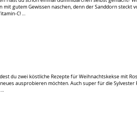
n Hast du schon einmal Gummibärchen selbst gemacht? Wir
it gutem Gewissen naschen, denn der Sanddorn steckt voll
itamin-C! …
ndest du zwei köstliche Rezepte für Weihnachtskekse mit Ro
s neues ausprobieren möchten. Auch super für die Sylveste
 …