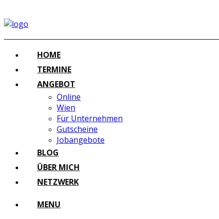
HOME
TERMINE
ANGEBOT
Online
Wien
Für Unternehmen
Gutscheine
Jobangebote
BLOG
ÜBER MICH
NETZWERK
MENU