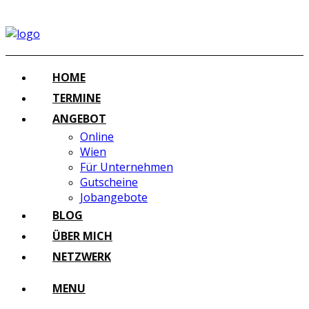
HOME
TERMINE
ANGEBOT
Online
Wien
Für Unternehmen
Gutscheine
Jobangebote
BLOG
ÜBER MICH
NETZWERK
MENU